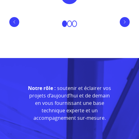
1
2
3
Previous
Next
Notre rôle :
soutenir et éclairer vos
projets d’aujourd’hui et de demain
en vous fournissant une base
technique experte et un
accompagnement sur-mesure.