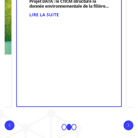
Projet DATA : le CTICM structure la
donnée environnementale de la filière
acier construction
LIRE LA SUITE
1
2
3
evious
Next