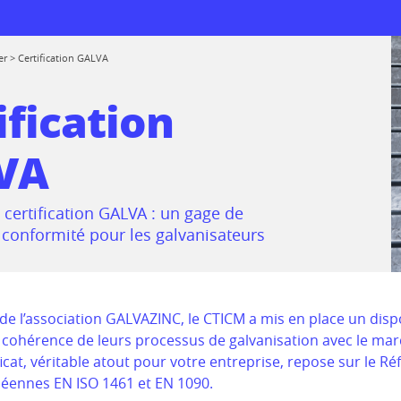
er
>
Certification GALVA
ification
VA
 logiciels
rmations
 certification GALVA : un gage de
de réemploi
e conformité pour les galvanisateurs
prise
 au CTICM
ions
e l’association GALVAZINC, le CTICM a mis en place un disp
la cohérence de leurs processus de galvanisation avec le m
ssionnelle entre
rmes
ificat, véritable atout pour votre entreprise, repose sur le R
mes
ennes EN ISO 1461 et EN 1090.