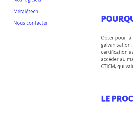
Bilan RSE 2024
Métalétech
Efectis
POURQU
Nous contacter
Nos actualités
Opter pour la
galvanisation,
certification
accéder au mar
CTICM, qui val
LE PROC