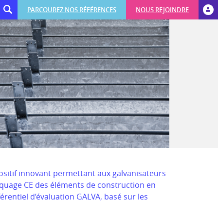
PARCOUREZ NOS RÉFÉRENCES
NOUS REJOINDRE
ositif innovant permettant aux galvanisateurs
arquage CE des éléments de construction en
éférentiel d’évaluation GALVA, basé sur les