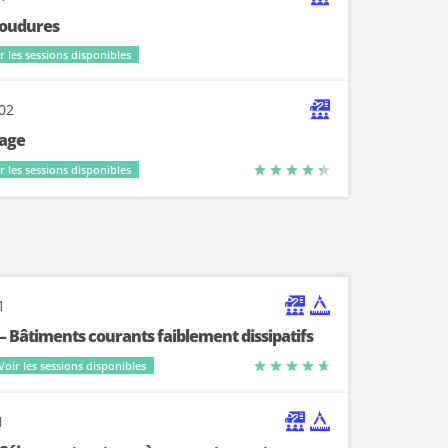
soudures
r les sessions disponibles
-02
dage
r les sessions disponibles
1
– Bâtiments courants faiblement dissipatifs
Voir les sessions disponibles
1