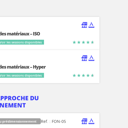
des matériaux – ISO
Voir les sessions disponibles
 des matériaux – Hyper
Voir les sessions disponibles
APPROCHE DU
NNEMENT
Ref. : FON-05
du prédimensionnement