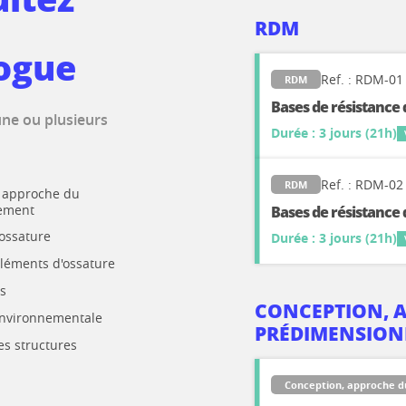
RDM
ogue
Ref. : RDM-01
RDM
Bases de résistance 
une ou plusieurs
Durée : 3 jours (21h)
Ref. : RDM-02
RDM
 approche du
ement
Bases de résistance
 ossature
Durée : 3 jours (21h)
éléments d'ossature
s
CONCEPTION, 
environnementale
PRÉDIMENSIO
es structures
Conception, approche 