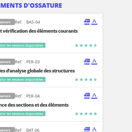
ÉMENTS D'OSSATURE
Ref. : BAS-04
ssature
et vérification des éléments courants
Voir les sessions disponibles
Ref. : PER-03
ssature
es d’analyse globale des structures
Voir les sessions disponibles
Ref. : PER-04
ssature
nce des sections et des éléments
Voir les sessions disponibles
Ref. : BAT-06
ssature