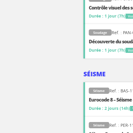
Contrôle visuel des 
Durée : 1 jour (7h)
Voi
Ref. : PAN
Soudage
Découverte du sou
Durée : 1 jour (7h)
Voi
SÉISME
Ref. : BAS-1
Séisme
Eurocode 8 – Séisme 
Durée : 2 jours (14h)
Ref. : PER-1
Séisme