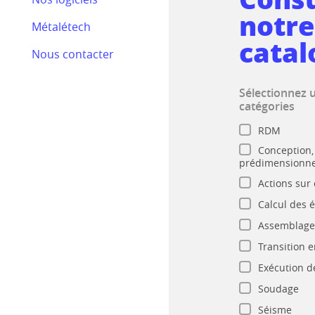
Bilan RSE 2024
notre
Métalétech
Efectis
catal
Nous contacter
Nos actualités
Sélectionnez 
catégories
RDM
Conception,
prédimensionn
Actions sur
Calcul des 
Assemblage
Transition 
Exécution d
Soudage
Séisme