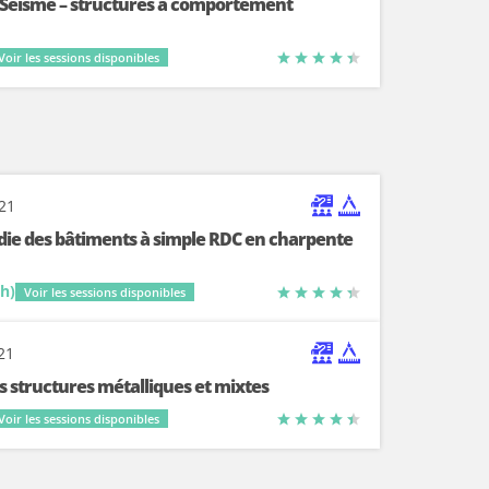
 Séisme – structures à comportement
Voir les sessions disponibles
-21
ndie des bâtiments à simple RDC en charpente
5h)
Voir les sessions disponibles
-21
s structures métalliques et mixtes
Voir les sessions disponibles