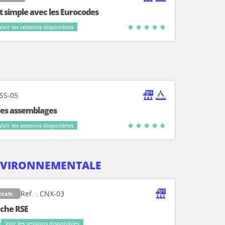
t simple avec les Eurocodes
Voir les sessions disponibles
ASS-05
 des assemblages
Voir les sessions disponibles
NVIRONNEMENTALE
Ref. : CNX-03
ntale
rche RSE
)
Voir les sessions disponibles