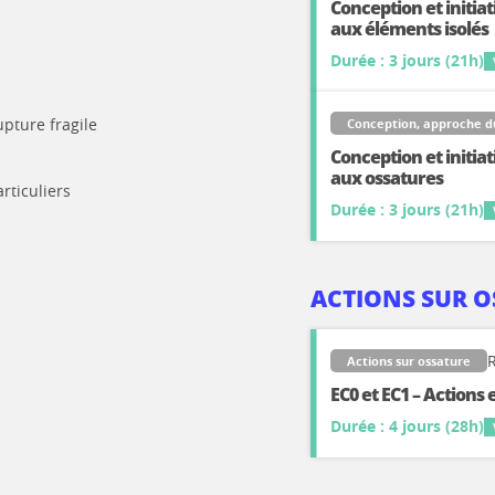
Conception et initi
aux éléments isolés
Durée : 3 jours (21h)
upture fragile
Conception, approche 
Conception et initi
aux ossatures
rticuliers
Durée : 3 jours (21h)
ACTIONS SUR 
R
Actions sur ossature
EC0 et EC1 – Actions
Durée : 4 jours (28h)