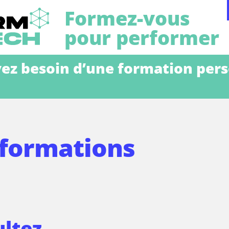
Formez-vous
pour performer
ez besoin d’une formation per
 logiciels
rmations
de réemploi
formations
prise
 au CTICM
ions
ssionnelle entre
rmes
mes
ltez