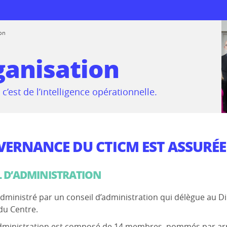
ion
ganisation
, c’est de l’intelligence opérationnelle.
 logiciels
rmations
de réemploi
prise
VERNANCE DU CTICM EST ASSURÉE
 au CTICM
L D’ADMINISTRATION
ions
dministré par un conseil d’administration qui délègue au D
ssionnelle entre
rmes
mes
 du Centre.
Administration est composé de 14 membres, nommés par arrêt