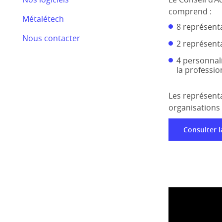
Bilan RSE 2024
comprend :
Métalétech
Efectis
8 représenta
Nous contacter
Nos actualités
2 représent
4 personnal
la professio
Les représenta
organisations 
Consulter l
LE COMITÉ
Le comité cons