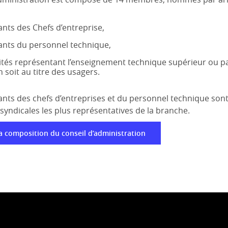
nts des Chefs d’entreprise,
ants du personnel technique,
ités représentant l’enseignement technique supérieur ou pa
n soit au titre des usagers.
nts des chefs d’entreprises et du personnel technique sont
syndicales les plus représentatives de la branche.
a composition du conseil d’administration
 CONSULTATIF ET DE PILOTAGE
ultatif et de pilotage composé d’experts du monde de la cons