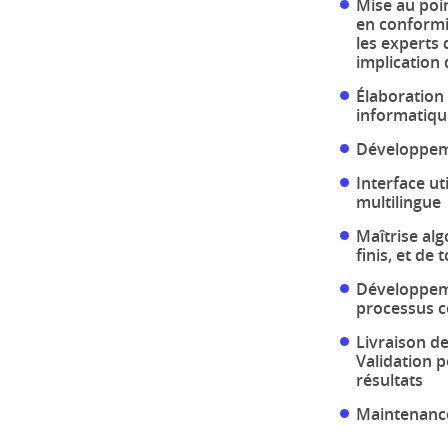
Mise au poi
en conformi
les experts 
implication
Élaboration 
informatiqu
Développeme
Interface ut
multilingue
Maîtrise al
finis, et de
Développeme
processus ce
Livraison de
Validation p
résultats
Maintenance