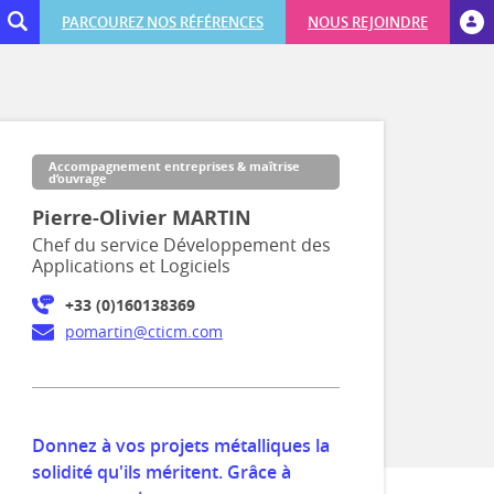
PARCOUREZ NOS RÉFÉRENCES
NOUS REJOINDRE
Accompagnement entreprises & maîtrise
d’ouvrage
Pierre-Olivier MARTIN
Chef du service Développement des
Applications et Logiciels
+33 (0)160138369
pomartin@cticm.com
Donnez à vos projets métalliques la
solidité qu'ils méritent. Grâce à