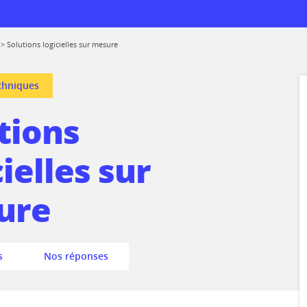
>
Solutions logicielles sur mesure
chniques
tions
 logiciels
rmations
cielles sur
de réemploi
prise
ure
 au CTICM
ions
s
Nos réponses
ssionnelle entre
rmes
mes