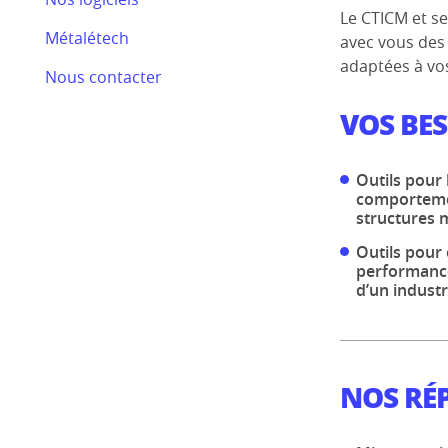
Bilan RSE 2024
Le CTICM et se
Métalétech
avec vous des 
Efectis
adaptées à vo
Nous contacter
Nos actualités
VOS BE
Outils pour
comporteme
structures 
Outils pour
performance
d’un industr
NOS RÉ