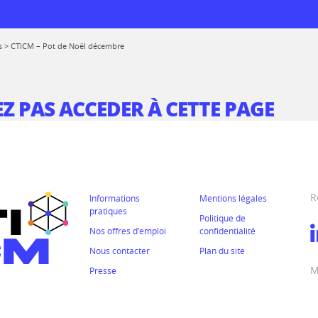
s
>
CTICM – Pot de Noël décembre
Z PAS ACCEDER À CETTE PAGE
 logiciels
rmations
de réemploi
prise
R
Informations
Mentions légales
pratiques
Politique de
 au CTICM
Nos offres d'emploi
confidentialité
ions
Nous contacter
Plan du site
M
Presse
ssionnelle entre
rmes
mes