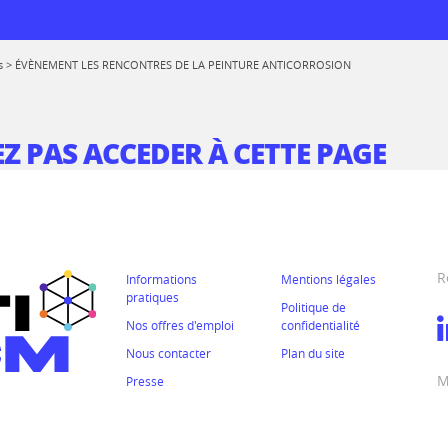
s
>
ÉVÈNEMENT LES RENCONTRES DE LA PEINTURE ANTICORROSION
Z PAS ACCEDER À CETTE PAGE
 logiciels
rmations
de réemploi
prise
R
Informations
Mentions légales
pratiques
Politique de
 au CTICM
Nos offres d'emploi
confidentialité
ions
Nous contacter
Plan du site
M
Presse
ssionnelle entre
rmes
mes