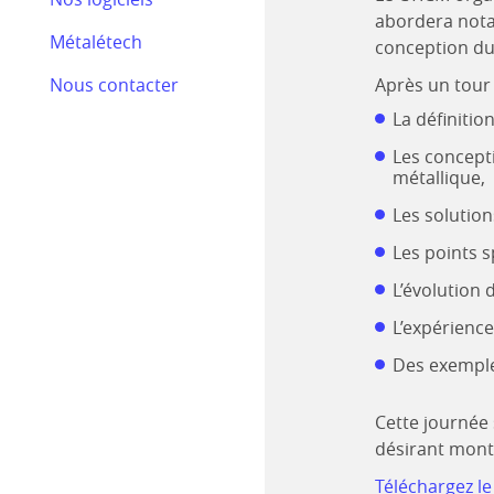
Bilan RSE 2024
abordera no
Métalétech
Efectis
conception du
Nous contacter
Après un tour 
Nos actualités
La définitio
Les concepti
métallique,
Les solutio
Les points s
L’évolution 
L’expérienc
Des exemple
Cette journée 
désirant monte
Téléchargez le