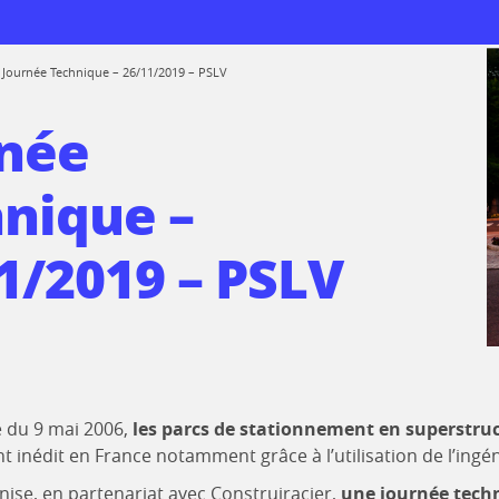
>
Journée Technique – 26/11/2019 – PSLV
née
nique –
 logiciels
rmations
1/2019 – PSLV
de réemploi
prise
 au CTICM
ions
é du 9 mai 2006,
les parcs de stationnement en superstruc
ssionnelle entre
rmes
inédit en France notamment grâce à l’utilisation de l’ingéni
mes
ise, en partenariat avec Construiracier,
une journée tech