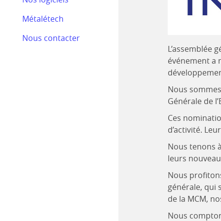
Bilan RSE 2024
Métalétech
Efectis
Nous contacter
Nos actualités
L’assemblée gé
événement a m
développement
Nous sommes r
Générale de l
Ces nominatio
d’activité. L
Nous tenons à 
leurs nouveaux
Nous profitons
générale, qui 
de la MCM, nos
Nous comptons