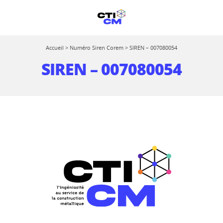
Accueil
>
Numéro Siren Corem
>
SIREN – 007080054
SIREN – 007080054