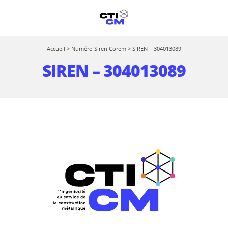
Accueil
>
Numéro Siren Corem
>
SIREN – 304013089
SIREN – 304013089