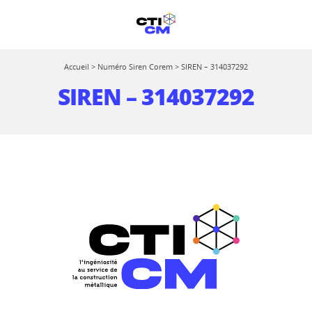
Accueil
>
Numéro Siren Corem
>
SIREN – 314037292
SIREN – 314037292