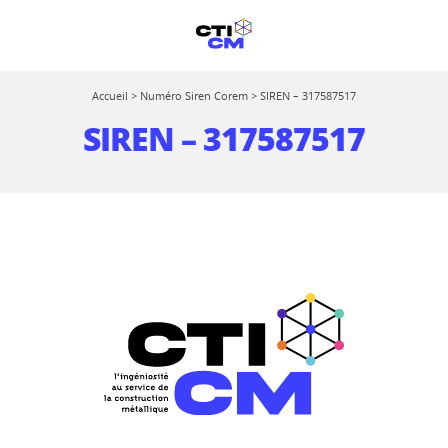
Accueil
>
Numéro Siren Corem
>
SIREN – 317587517
SIREN – 317587517