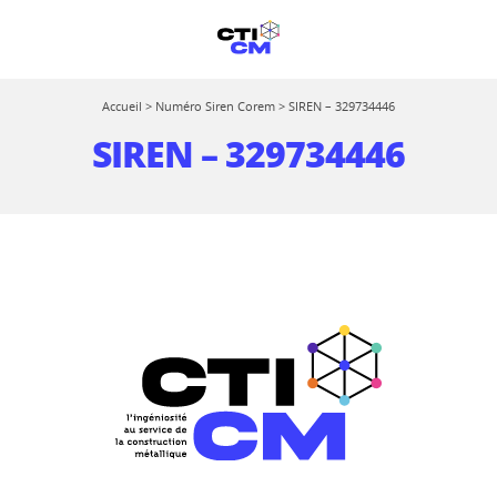
Accueil
>
Numéro Siren Corem
>
SIREN – 329734446
SIREN – 329734446