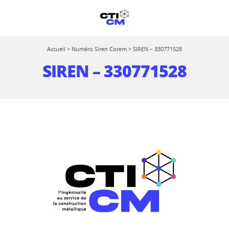
Accueil
>
Numéro Siren Corem
>
SIREN – 330771528
SIREN – 330771528