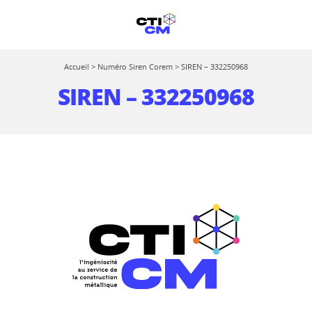
Accueil
>
Numéro Siren Corem
>
SIREN – 332250968
SIREN – 332250968