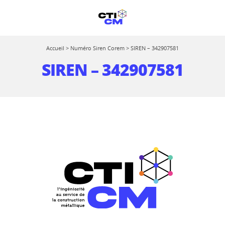
Accueil
>
Numéro Siren Corem
>
SIREN – 342907581
SIREN – 342907581