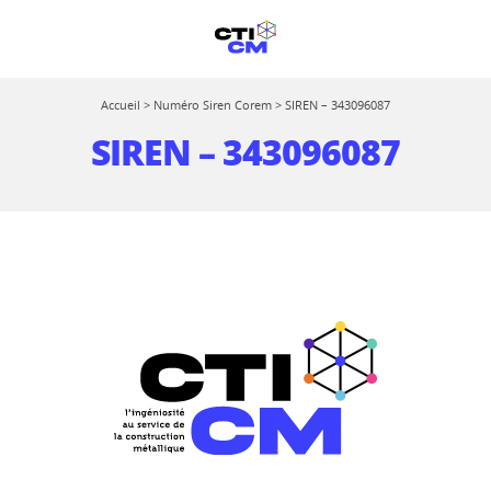
Accueil
>
Numéro Siren Corem
>
SIREN – 343096087
SIREN – 343096087