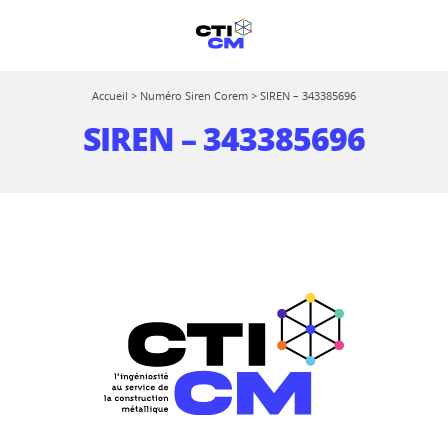
Accueil
>
Numéro Siren Corem
>
SIREN – 343385696
SIREN – 343385696