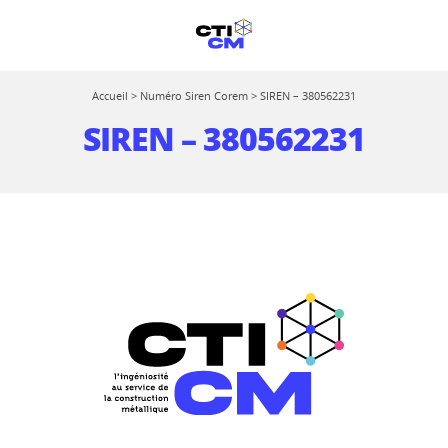
Accueil
>
Numéro Siren Corem
>
SIREN – 380562231
SIREN – 380562231