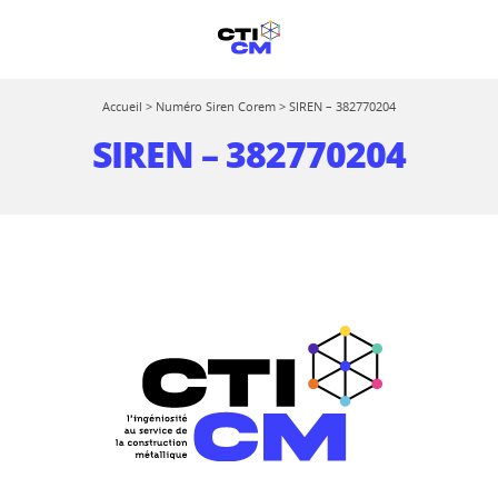
Accueil
>
Numéro Siren Corem
>
SIREN – 382770204
SIREN – 382770204