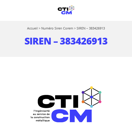
Accueil
>
Numéro Siren Corem
>
SIREN – 383426913
SIREN – 383426913