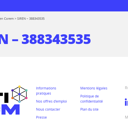
en Corem
>
SIREN – 388343535
N – 388343535
 logiciels
rmations
de réemploi
prise
R
Informations
Mentions légales
 au CTICM
pratiques
Politique de
ions
Nos offres d'emploi
confidentialité
Nous contacter
Plan du site
ssionnelle entre
rmes
M
mes
Presse