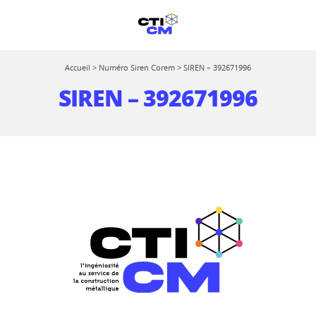
Accueil
>
Numéro Siren Corem
>
SIREN – 392671996
SIREN – 392671996