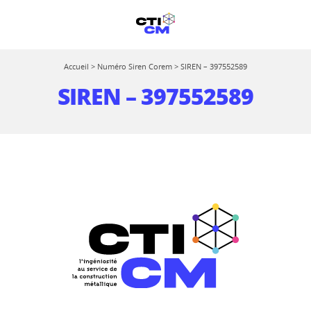
Accueil
>
Numéro Siren Corem
>
SIREN – 397552589
SIREN – 397552589