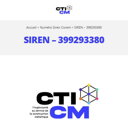
Accueil
>
Numéro Siren Corem
>
SIREN – 399293380
SIREN – 399293380