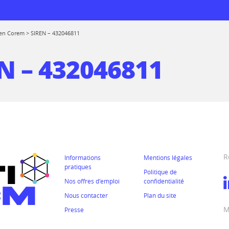
en Corem
>
SIREN – 432046811
N – 432046811
 logiciels
rmations
de réemploi
prise
R
Informations
Mentions légales
 au CTICM
pratiques
Politique de
ions
Nos offres d'emploi
confidentialité
Nous contacter
Plan du site
ssionnelle entre
rmes
M
mes
Presse