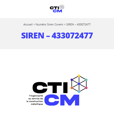
Accueil
>
Numéro Siren Corem
>
SIREN – 433072477
SIREN – 433072477