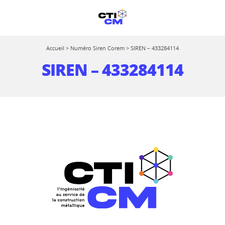
Accueil
>
Numéro Siren Corem
>
SIREN – 433284114
SIREN – 433284114