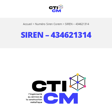
Accueil
>
Numéro Siren Corem
>
SIREN – 434621314
SIREN – 434621314