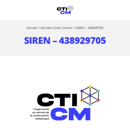
Accueil
>
Numéro Siren Corem
>
SIREN – 438929705
SIREN – 438929705