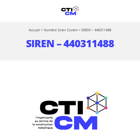
Accueil
>
Numéro Siren Corem
>
SIREN – 440311488
SIREN – 440311488