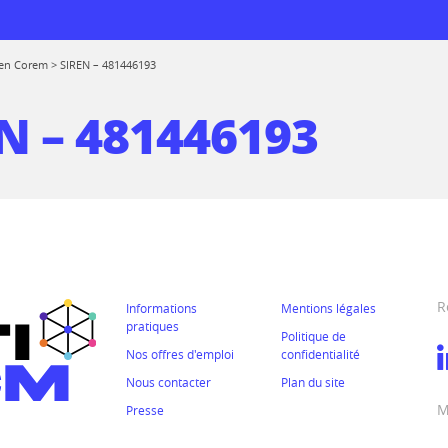
en Corem
>
SIREN – 481446193
N – 481446193
 logiciels
rmations
de réemploi
prise
R
Informations
Mentions légales
 au CTICM
pratiques
Politique de
ions
Nos offres d'emploi
confidentialité
Nous contacter
Plan du site
ssionnelle entre
rmes
M
mes
Presse