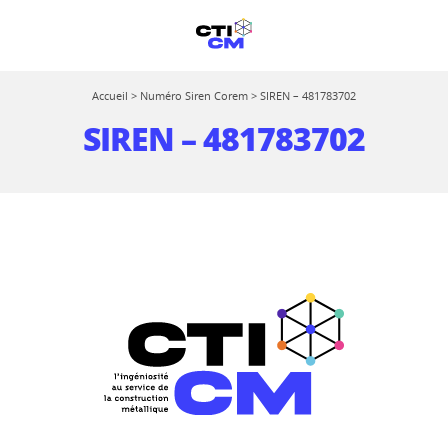
Accueil
>
Numéro Siren Corem
>
SIREN – 481783702
SIREN – 481783702