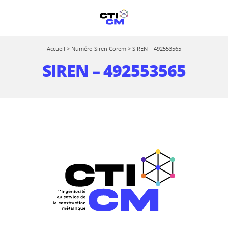
Accueil
>
Numéro Siren Corem
>
SIREN – 492553565
SIREN – 492553565