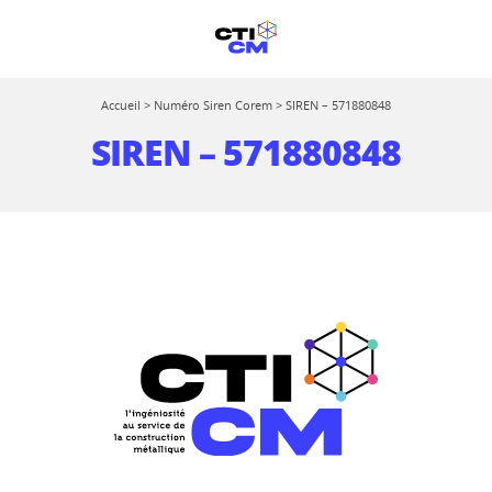
Accueil
>
Numéro Siren Corem
>
SIREN – 571880848
SIREN – 571880848