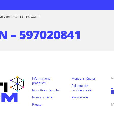
en Corem
>
SIREN – 597020841
N – 597020841
 logiciels
rmations
de réemploi
prise
R
Informations
Mentions légales
 au CTICM
pratiques
Politique de
ions
Nos offres d'emploi
confidentialité
Nous contacter
Plan du site
ssionnelle entre
rmes
M
mes
Presse