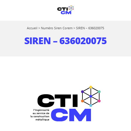
Accueil
>
Numéro Siren Corem
>
SIREN – 636020075
SIREN – 636020075