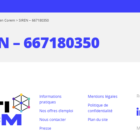
en Corem
>
SIREN – 667180350
N – 667180350
 logiciels
rmations
de réemploi
prise
R
Informations
Mentions légales
 au CTICM
pratiques
Politique de
ions
Nos offres d'emploi
confidentialité
Nous contacter
Plan du site
ssionnelle entre
rmes
M
mes
Presse