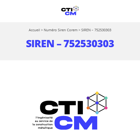
Accueil
>
Numéro Siren Corem
>
SIREN – 752530303
SIREN – 752530303