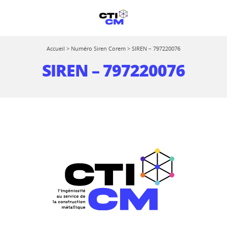
Accueil
>
Numéro Siren Corem
>
SIREN – 797220076
SIREN – 797220076