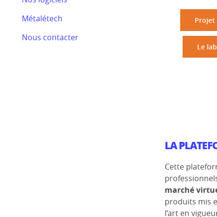
Bilan RSE 2024
Métalétech
Efectis
Projet
Nous contacter
Nos actualités
Le la
LA PLATEF
Cette platefo
professionnels
marché virtue
produits mis 
l’art en vigueu