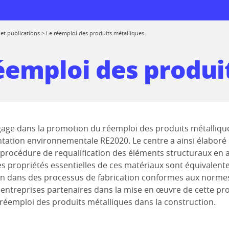
et publications
>
Le réemploi des produits métalliques
éemploi des produi
 logiciels
rmations
de réemploi
age dans la promotion du réemploi des produits métalliques,
ntation environnementale RE2020. Le centre a ainsi élabor
prise
e procédure de requalification des éléments structuraux en
 au CTICM
es propriétés essentielles de ces matériaux sont équivalentes 
ion dans des processus de fabrication conformes aux norm
ions
entreprises partenaires dans la mise en œuvre de cette proc
ssionnelle entre
rmes
réemploi des produits métalliques dans la construction.
mes