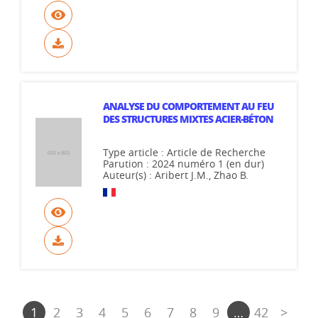
ANALYSE DU COMPORTEMENT AU FEU
DES STRUCTURES MIXTES ACIER-BÉTON
Type article : Article de Recherche
Parution : 2024 numéro 1 (en dur)
Auteur(s) : Aribert J.M., Zhao B.
1
2
3
4
5
6
7
8
9
…
42
>